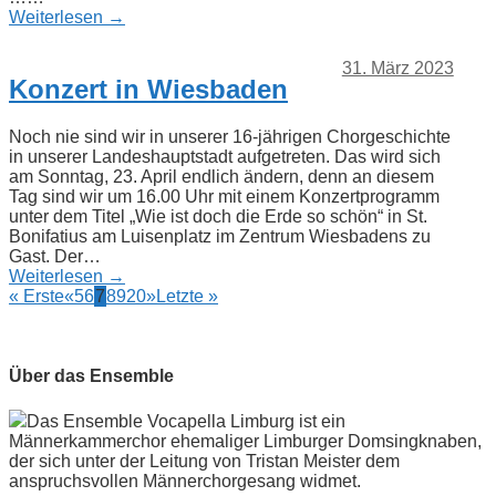
Weiterlesen →
31. März 2023
Konzert in Wiesbaden
Noch nie sind wir in unserer 16-jährigen Chorgeschichte
in unserer Landeshauptstadt aufgetreten. Das wird sich
am Sonntag, 23. April endlich ändern, denn an diesem
Tag sind wir um 16.00 Uhr mit einem Konzertprogramm
unter dem Titel „Wie ist doch die Erde so schön“ in St.
Bonifatius am Luisenplatz im Zentrum Wiesbadens zu
Gast. Der…
Weiterlesen →
« Erste
«
5
6
7
8
9
20
»
Letzte »
Über das Ensemble
Das Ensemble Vocapella Limburg ist ein
Männerkammerchor ehemaliger Limburger Domsingknaben,
der sich unter der Leitung von Tristan Meister dem
anspruchsvollen Männerchorgesang widmet.