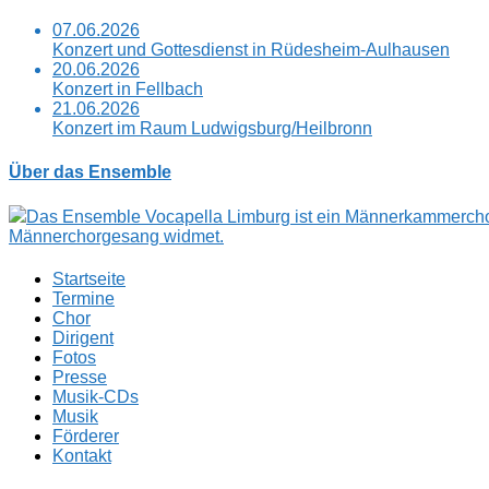
07.06.2026
Konzert und Gottesdienst in Rüdesheim-Aulhausen
20.06.2026
Konzert in Fellbach
21.06.2026
Konzert im Raum Ludwigsburg/Heilbronn
Über das Ensemble
Das Ensemble Vocapella Limburg ist ein Männerkammerchor
Männerchorgesang widmet.
Startseite
Termine
Chor
Dirigent
Fotos
Presse
Musik-CDs
Musik
Förderer
Kontakt