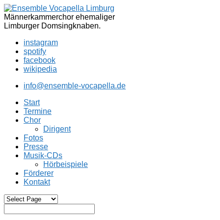
Männerkammerchor ehemaliger
Limburger Domsingknaben.
instagram
spotify
facebook
wikipedia
info@ensemble-vocapella.de
Start
Termine
Chor
Dirigent
Fotos
Presse
Musik-CDs
Hörbeispiele
Förderer
Kontakt