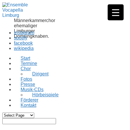
Männerkammerchor
ehemaliger
Limburger
instagram
Domsingknaben.
spotify
facebook
wikipedia
Start
Termine
Chor
Dirigent
Fotos
Presse
Musik-CDs
Hörbeispiele
Förderer
Kontakt