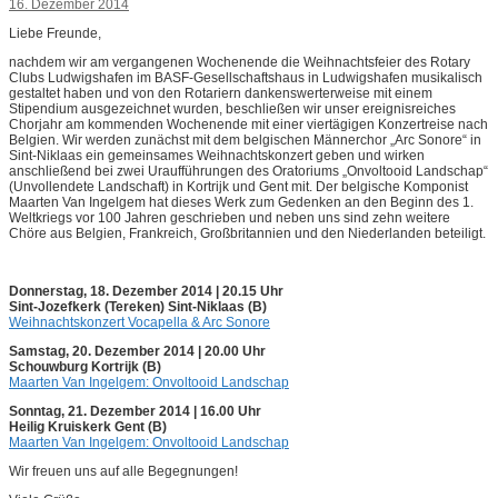
16. Dezember 2014
Liebe Freunde,
nachdem wir am vergangenen Wochenende die Weihnachtsfeier des Rotary
Clubs Ludwigshafen im BASF-Gesellschaftshaus in Ludwigshafen musikalisch
gestaltet haben und von den Rotariern dankenswerterweise mit einem
Stipendium ausgezeichnet wurden, beschließen wir unser ereignisreiches
Chorjahr am kommenden Wochenende mit einer viertägigen Konzertreise nach
Belgien. Wir werden zunächst mit dem belgischen Männerchor „Arc Sonore“ in
Sint-Niklaas ein gemeinsames Weihnachtskonzert geben und wirken
anschließend bei zwei Uraufführungen des Oratoriums „Onvoltooid Landschap“
(Unvollendete Landschaft) in Kortrijk und Gent mit. Der belgische Komponist
Maarten Van Ingelgem hat dieses Werk zum Gedenken an den Beginn des 1.
Weltkriegs vor 100 Jahren geschrieben und neben uns sind zehn weitere
Chöre aus Belgien, Frankreich, Großbritannien und den Niederlanden beteiligt.
Donnerstag, 18. Dezember 2014 | 20.15 Uhr
Sint-Jozefkerk (Tereken) Sint-Niklaas (B)
Weihnachtskonzert Vocapella & Arc Sonore
Samstag, 20. Dezember 2014 | 20.00 Uhr
Schouwburg Kortrijk (B)
Maarten Van Ingelgem: Onvoltooid Landschap
Sonntag, 21. Dezember 2014 | 16.00 Uhr
Heilig Kruiskerk Gent (B)
Maarten Van Ingelgem: Onvoltooid Landschap
Wir freuen uns auf alle Begegnungen!