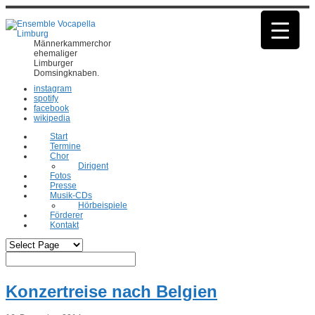
Männerkammerchor
ehemaliger
Limburger
Domsingknaben.
instagram
spotify
facebook
wikipedia
Start
Termine
Chor
Dirigent
Fotos
Presse
Musik-CDs
Hörbeispiele
Förderer
Kontakt
Konzertreise nach Belgien