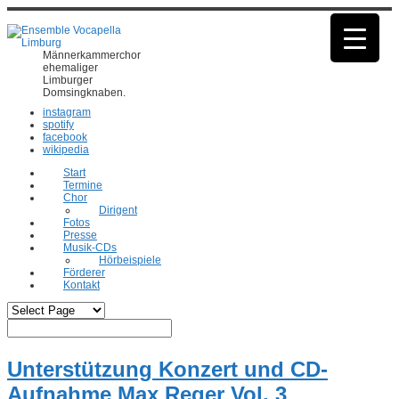
Männerkammerchor
ehemaliger
Limburger
Domsingknaben.
instagram
spotify
facebook
wikipedia
Start
Termine
Chor
Dirigent
Fotos
Presse
Musik-CDs
Hörbeispiele
Förderer
Kontakt
Unterstützung Konzert und CD-
Aufnahme Max Reger Vol. 3