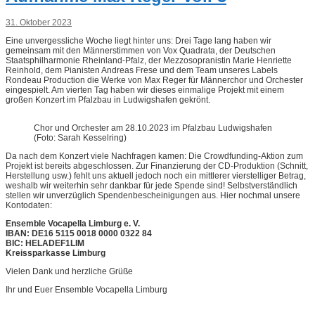
31. Oktober 2023
Eine unvergessliche Woche liegt hinter uns: Drei Tage lang haben wir
gemeinsam mit den Männerstimmen von Vox Quadrata, der Deutschen
Staatsphilharmonie Rheinland-Pfalz, der Mezzosopranistin Marie Henriette
Reinhold, dem Pianisten Andreas Frese und dem Team unseres Labels
Rondeau Production die Werke von Max Reger für Männerchor und Orchester
eingespielt. Am vierten Tag haben wir dieses einmalige Projekt mit einem
großen Konzert im Pfalzbau in Ludwigshafen gekrönt.
Chor und Orchester am 28.10.2023 im Pfalzbau Ludwigshafen
(Foto: Sarah Kesselring)
Da nach dem Konzert viele Nachfragen kamen: Die Crowdfunding-Aktion zum
Projekt ist bereits abgeschlossen. Zur Finanzierung der CD-Produktion (Schnitt,
Herstellung usw.) fehlt uns aktuell jedoch noch ein mittlerer vierstelliger Betrag,
weshalb wir weiterhin sehr dankbar für jede Spende sind! Selbstverständlich
stellen wir unverzüglich Spendenbescheinigungen aus. Hier nochmal unsere
Kontodaten:
Ensemble Vocapella Limburg e. V.
IBAN: DE16 5115 0018 0000 0322 84
BIC: HELADEF1LIM
Kreissparkasse Limburg
Vielen Dank und herzliche Grüße
Ihr und Euer Ensemble Vocapella Limburg